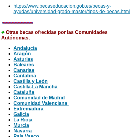
https://www.becaseducacion.gob.es/becas-y-
ayudas/universidad-grado-master/tipos-de-becas.html
Otras becas ofrecidas por las Comunidades
Autónomas
:
Andalucía
Aragón
Asturias
Baleares
Canarias
Cantabria
Castilla y León
Castilla-La Mancha
Cataluña
Comunidad de Madrid
Comunidad Valenciana
Extremadura
Galicia
La Rioja
Murcia
Navarra
País Vasco