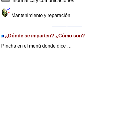
Informática y comunicaciones
Mantenimiento y reparación
¿Dónde se imparten? ¿Cómo son?
Pincha en el menú donde dice …
OrientaLine
¿Cómo se accede?
Hay que tener el Título de la ESO.
También se puede acceder si has aprobado
FP Básica
.
O mediante un
curso de formación
(17 años)
O una
prueba
(17 años)
La prueba de acceso
Para presentarse a la prueba es necesario hacer una
preinscripción. La fecha de preinscripción comienza a