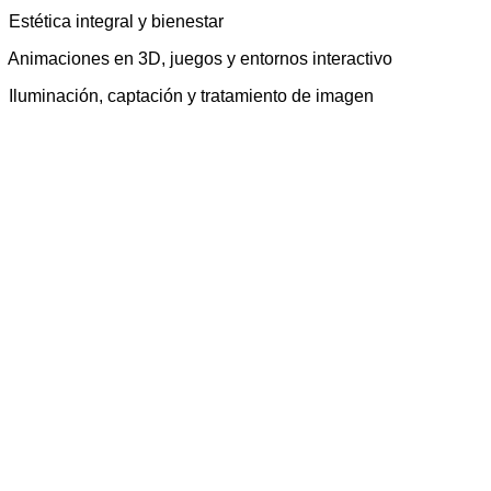
Estética integral y bienestar
Animaciones en 3D, juegos y entornos interactivo
Iluminación, captación y tratamiento de imagen
Desarrollo de aplicaciones multiplataforma
Mecatrónica industrial
Mantenimiento aeromecánico
Acceso a la Formación Profesional de Grado
Superior
Cumplir alguno de estos requistos...
¡¡ Sólo si hay plazas suficientes !!
Estar en posesión del título de Bachiller,
De un título de Técnico de Grado Medio
Haber superado una prueba de acceso, y tener 19