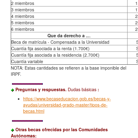
2 miembros
1
3 miembros
1
4 miembros
2
5 miembros
2
6 miembros
2
Que da derecho a ...
.
Beca de matrícula - Compensada a la Universidad
Cuantía fija asociada a la renta (1.700€)
Cuantía fija asociada a la residencia (2.700€)
Cuantía variable
NOTA: Estas cantidades se refieren a la base imponible del
IRPF.
Preguntas y respuestas.
Dudas básicas
:
https://www.becaseducacion.gob.es/becas-y-
ayudas/universidad-grado-master/tipos-de-
becas.html
Otras becas ofrecidas por las Comunidades
Autónomas
: