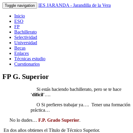
IES JARANDA - Jarandilla de la Vera
Toggle navigation
Inicio
ESO
FP
Bachillerato
Selectividad
Universidad
Becas
Enlaces
Técnicas estudio
Cuestionarios
FP G. Superior
Si estás haciendo bachillerato, pero se te hace
‘
difícil
’….
O Si prefieres trabajar ya…. Tener una formación
práctica…
No lo dudes…
F.P. Grado Superior
.
En dos años obtienes el Título de Técnico Superior.