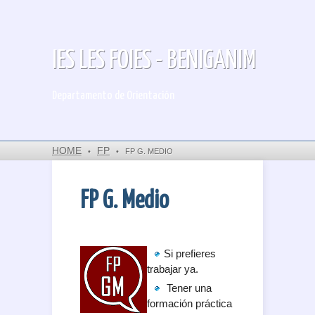
IES LES FOIES - BENIGANIM
Departamento de Orientación
HOME
FP
•
•
FP G. MEDIO
FP G. Medio
Si prefieres
trabajar ya.
Tener una
formación práctica