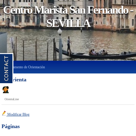
Centro Marista San Fernando -
SEVILLA
Departamento de Orientación
El Orienta
OrientaLine
Modificar Blog
Páginas