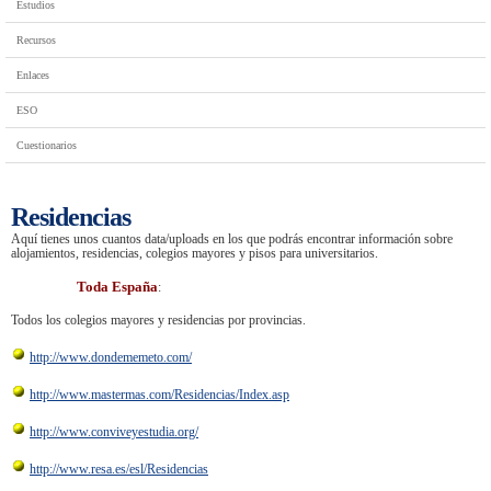
Estudios
Recursos
Enlaces
ESO
Cuestionarios
Residencias
Aquí tienes unos cuantos data/uploads en los que podrás encontrar información sobre
alojamientos, residencias, colegios mayores y pisos para universitarios.
Toda España
:
Todos los colegios mayores y residencias por provincias.
http://www.dondememeto.com/
http://www.mastermas.com/Residencias/Index.asp
http://www.conviveyestudia.org/
http://www.resa.es/esl/Residencias