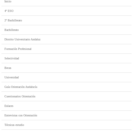
Inicio
4º ESO
2º Bachillerato
Bachillerato
Distrito Universitario Andaluz
Formación Profesional
Selectividad
Becas
Universidad
Guía Orientación Andalucía
Cuestionarios Orientación
Enlaces
Entrevistas con Orientación
Técnicas estudio