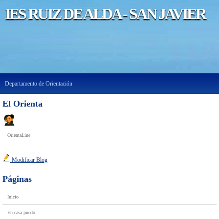
IES RUIZ DE ALDA - SAN JAVIER
Departamento de Orientación
El Orienta
OrientaLine
Modificar Blog
Páginas
Inicio
En casa puedo