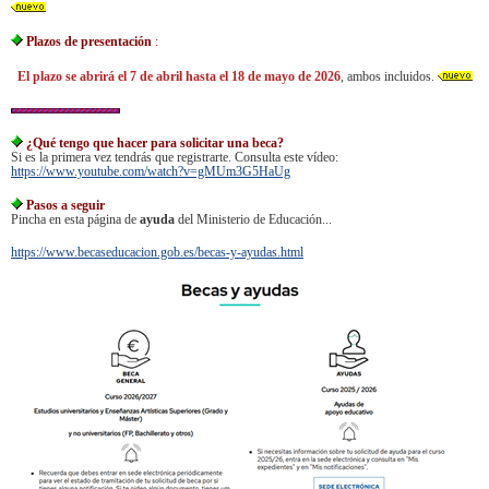
Plazos de presentación
:
El plazo se abrirá el 7 de abril hasta el 18 de mayo de 2026
, ambos incluidos.
¿Qué tengo que hacer para solicitar una beca?
Si es la primera vez tendrás que registrarte. Consulta este vídeo:
https://www.youtube.com/watch?v=gMUm3G5HaUg
Pasos a seguir
Pincha en esta página de
ayuda
del Ministerio de Educación...
https://www.becaseducacion.gob.es/becas-y-ayudas.html