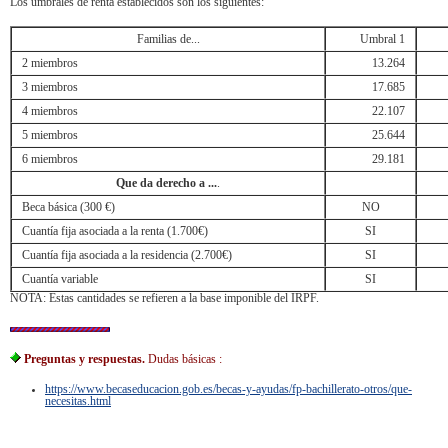
Los umbrales de renta establecidos son los siguientes:
Familias de...
Umbral 1
2 miembros
13.264
3 miembros
17.685
4 miembros
22.107
5 miembros
25.644
6 miembros
29.181
Que da derecho a ...
.
Beca básica (300 €)
NO
Cuantía fija asociada a la renta (1.700€)
SI
Cuantía fija asociada a la residencia (2.700€)
SI
Cuantía variable
SI
NOTA: Estas cantidades se refieren a la base imponible del IRPF.
Preguntas y respuestas.
Dudas básicas :
https://www.becaseducacion.gob.es/becas-y-ayudas/fp-bachillerato-otros/que-
necesitas.html