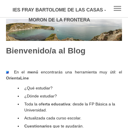
IES FRAY BARTOLOME DE LAS CASAS -
MORON DE LA FRONTERA
INICIO
ESO
Bienvenido/a al Blog
FP
BACHILLERATO
En el
menú
encontrarás una herramienta muy útil: el
OrientaLine
SELECTIVIDAD
¿Qué estudiar?
¿Dónde estudiar?
UNIVERSIDAD
Toda la
oferta educativa
: desde la FP Básica a la
BECAS
Universidad.
Actualizada cada curso escolar.
ENLACES
Cuestionarios
que te ayudarán.