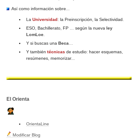
TÉCNICAS ESTUDIO
Así como información sobre...
La
Universidad
: la Preinscripción, la Selectividad.
CUESTIONARIOS
ESO, Bachillerato, FP … según la nueva
ley
LomLoe
.
Y si buscas una
Beca
…
Y también
técnicas
de estudio: hacer esquemas,
resúmenes, memorizar...
El Orienta
OrientaLine
Modificar Blog