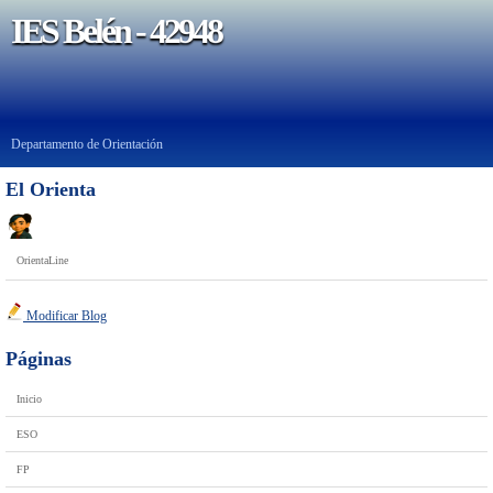
IES Belén - 42948
Departamento de Orientación
El Orienta
OrientaLine
Modificar Blog
Páginas
Inicio
ESO
FP