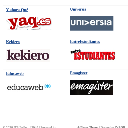
Universia
Y ahora Qué
EntreEstudiantes
Kekiero
Emagister
Educaweb
© 2026 IES Belén - 42948 | Powered by
Afflatus Theme
| Design by
ZyPOP