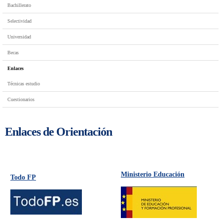
Bachillerato
Selectividad
Universidad
Becas
Enlaces
Técnicas estudio
Cuestionarios
Enlaces de Orientación
Ministerio Educación
Todo FP