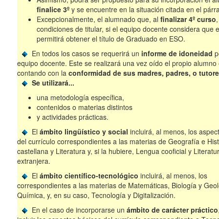
finalice 3º
y se encuentre en la situación citada en el párra
Excepcionalmente, el alumnado que, al
finalizar 4º curso
condiciones de titular, si el equipo docente considera que 
permitirá obtener el título de Graduado en ESO.
En todos los casos se requerirá un
informe de idoneidad
p
equipo docente. Este se realizará una vez oído el propio alumno
contando con la
conformidad de sus madres, padres, o tutor
Se utilizará...
una metodología específica,
contenidos o materias distintos
y actividades prácticas.
El
ámbito lingüístico y social
incluirá, al menos, los aspec
del currículo correspondientes a las materias de Geografía e His
castellana y Literatura y, si la hubiere, Lengua cooficial y Literat
extranjera.
El
ámbito científico-tecnológico
incluirá, al menos, los
correspondientes a las materias de Matemáticas, Biología y Geol
Química, y, en su caso, Tecnología y Digitalización.
En el caso de incorporarse un
ámbito de carácter práctico