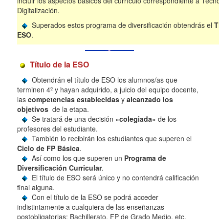
incluir los aspectos básicos del currículo correspondiente a Tecn
Digitalización.
Superados estos programa de diversificación obtendrás el
T
ESO
.
Título de la ESO
Obtendrán el título de ESO los alumnos/as que
terminen 4º y hayan adquirido, a juicio del equipo docente,
las
competencias establecidas
y
alcanzado los
objetivos
de la etapa.
Se tratará de una decisión «
colegiada
» de los
profesores del estudiante.
También lo recibirán los estudiantes que superen el
Ciclo de FP Básica
.
Así como los que superen un
Programa de
Diversificación Curricular
.
El título de ESO será único y no contendrá calificación
final alguna.
Con el título de la ESO se podrá acceder
indistintamente a cualquiera de las enseñanzas
postobligatorias: Bachillerato, FP de Grado Medio, etc.