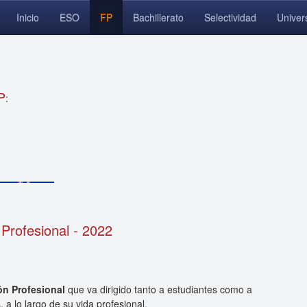
Inicio
ESO
FP
Bachillerato
Selectividad
Univer
P
:
rofesional - 2022
ón Profesional
que va dirigido tanto a estudiantes como a
, a lo largo de su vida profesional.