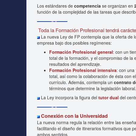
Los estándares de
competencia
se organizan en
función de la complejidad de las tareas que describ
Toda la Formación Profesional tendrá carácte
La nueva Ley de FP contempla que la oferta de lo
empresa bajo dos posibles regímenes:
Formación Profesional general
: con un ti
total de la formación, y el compromiso de la
resultados del aprendizaje.
Formación Profesional intensiva
: con una
total, así como la colaboración de ésta con e
currículo. Además, contempla un
contrato d
términos que determine la legislación laboral
La Ley incorpora la figura del
tutor dual
del cent
Conexión con la Universidad
La nueva norma regula la relación entre las enseña
facilitando el diseño de itinerarios formativos que 
ambos sentidos.