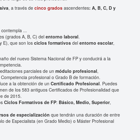
siva
, a través de
cinco grados
ascendentes
: A, B, C, D y
e
contempla ...
s (grados A, B, C) del
entorno laboral
.
y E), que son los
ciclos formativos
del
entorno escolar
,
amaño del nuevo Sistema Nacional de FP y conducirá a la
ompetencia.
reditaciones parciales de un
módulo profesional
,
e Competencia profesional o Grado B de formación.
uce a la obtención de un
Certificado Profesional
. Puedes
umen de los 583 antiguos Certificados de Profesionalidad que
re de 2015.
os
Ciclos Formativos de FP
:
Básico, Medio, Superior
,
rsos de especialización
que tendrán una duración de entre
ulo de Especialista (en Grado Medio) o Máster Profesional