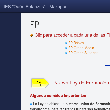
IES "Odón Betanzos" - Mazagón
FP
Clic para acceder a cada una de las F
FP Básica
FP Grado Medio
FP Grado Superior
Nueva Ley de Formación P
Algunos cambios importantes
La Ley establece un
sistema único de Formaci
trabajadores, para facilitarles
itinerarios
formativos