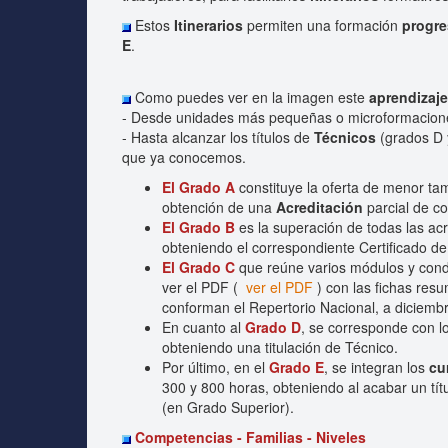
Estos
Itinerarios
permiten una formación
progre
E
.
Como puedes ver en la imagen este
aprendizaj
- Desde unidades más pequeñas o microformacione
- Hasta alcanzar los títulos de
Técnicos
(grados D 
que ya conocemos.
El Grado A
constituye la oferta de menor t
obtención de una
Acreditación
parcial de c
El Grado B
es la superación de todas las ac
obteniendo el correspondiente Certificado d
El Grado C
que reúne varios módulos y cond
ver el PDF (
ver el PDF
) con las fichas res
conforman el Repertorio Nacional, a diciemb
En cuanto al
Grado D
, se corresponde con l
obteniendo una titulación de Técnico.
Por último, en el
Grado E
, se integran los
cu
300 y 800 horas, obteniendo al acabar un tít
(en Grado Superior).
Competencias - Familias - Niveles