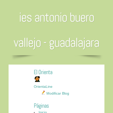
ies antonio buero
vallejo - guadalajara
El Orienta
OrientaLine
Modificar Blog
Páginas
Inicio