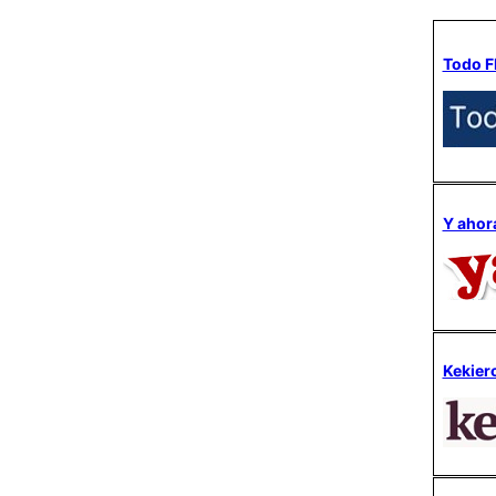
Todo F
Y ahor
Kekier