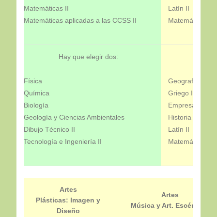
Matemáticas II
Latín II
Matemáticas aplicadas a las CCSS II
Matemáticas Apl
Hay que elegir dos:
H
Física
Geografía
Química
Griego
Biología
Empresa y dise
Geología y Ciencias Ambientales
Historia del Arte
Dibujo Técnico II
Latín II
Tecnología e Ingeniería II
Matemáticas apl
Artes
Artes
Plásticas: Imagen y
Música y Art. Escénicas
Diseño