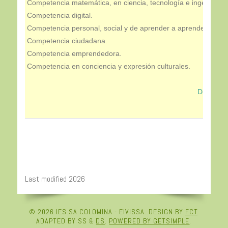
Competencia matemática, en ciencia, tecnología e ingeniería
Competencia digital.
Competencia personal, social y de aprender a aprender.
Competencia ciudadana.
Competencia emprendedora.
Competencia en conciencia y expresión culturales.
Detalle 
Last modified 2026
© 2026 IES SA COLOMINA - EIVISSA. DESIGN BY
FCT
.
ADAPTED BY SS &
DS
.
POWERED BY GETSIMPLE
.