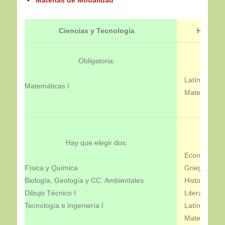
Ciencias y Tecnología
Humanid
Obligatoria:
Latín I
Matemáticas I
Matemáticas 
Hay que elegir dos:
Economía
Física y Química
Griego I
Biología, Geología y CC. Ambientales
Historia de
Dibujo Técnico I
Literatura un
Tecnología e Ingeniería I
Latín I
Matemáticas 