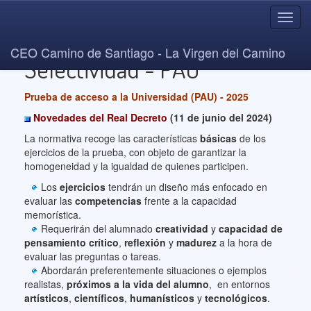
Toggl
navig
CEO Camino de Santiago - La Virgen del Camino
Selectividad - PAU
Prueba de acceso a la Universidad (PAU) - 2025
Novedades del Real Decreto
(11 de junio del 2024)
La normativa recoge las características
básicas
de los
ejercicios de la prueba, con objeto de garantizar la
homogeneidad y la igualdad de quienes participen.
Los
ejercicios
tendrán un diseño más enfocado en
evaluar las
competencias
frente a la capacidad
memorística.
Requerirán del alumnado
creatividad
y
capacidad de
pensamiento crítico
,
reflexión
y
madurez
a la hora de
evaluar las preguntas o tareas.
Abordarán preferentemente situaciones o ejemplos
realistas,
próximos a la vida del alumno
, en entornos
artísticos
,
científicos
,
humanísticos
y
tecnológicos
.