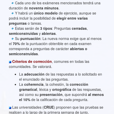
Cada uno de los exámenes mencionados tendrá una
duración de
noventa minutos
.
Y habrá un
único modelo
de ejercicio, aunque se
podrá incluir la posibilidad de
elegir entre varias
preguntas
o tareas.
Estas serán de
3 tipos
: Preguntas
cerradas
,
semiconstruidas
y
abiertas
.
Su
puntuación
: La nueva norma exige que al menos
el
70%
de la puntuación obtenible en cada examen
corresponda a preguntas de carácter
abiertas o
semiconstruidas
.
Criterios de corrección
, comunes en todas las
comunidades. Se valorará.
La
adecuación
de las respuestas a lo solicitado en
el enunciado de las preguntas.
La
coherencia
, la cohesión, la
corrección
gramatical
, léxica y
ortográfica
de las respuestas,
así como su
presentación
, que supondrá
al menos
el 10%
de la calificación de cada pregunta.
Las universidades (
CRUE
) proponen que las pruebas se
realicen a lo largo de la primera semana de junio,