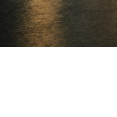
Bienvenido/a al Blog
En el
menú
encontrarás una herramienta muy úti
¿Qué estudiar?
¿Dónde estudiar?
Toda la
oferta educativa
: desde la FP Básic
Actualizada cada curso escolar.
Cuestionarios
que te ayudarán.
Así como información sobre...