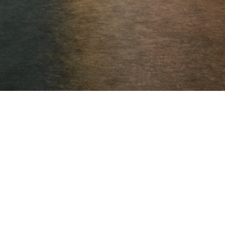
El Orienta
OrientaLine
Modificar Blog