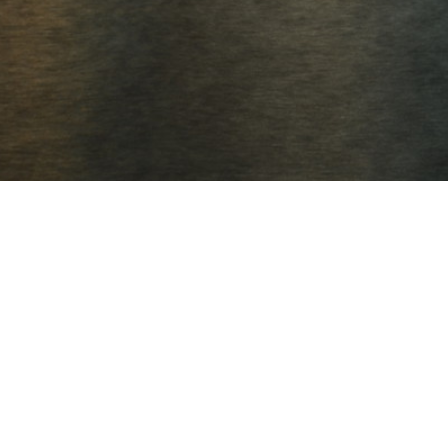
l: el
OrientaLine
a a la Universidad.