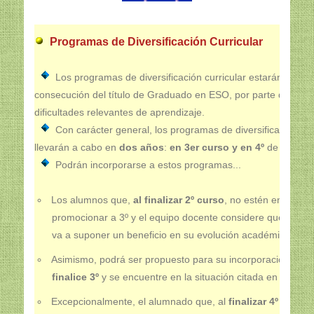
Programas de Diversificación Curricular
Los programas de diversificación curricular estarán orient
consecución del título de Graduado en ESO, por parte de qui
dificultades relevantes de aprendizaje.
Con carácter general, los programas de diversificación cur
llevarán a cabo en
dos años
:
en 3er curso y en 4º
de ESO.
Podrán incorporarse a estos programas...
Los alumnos que,
al finalizar 2º curso
, no estén en condi
promocionar a 3º y el equipo docente considere que repetir
va a suponer un beneficio en su evolución académica.
Asimismo, podrá ser propuesto para su incorporación el 
finalice 3º
y se encuentre en la situación citada en el párra
Excepcionalmente, el alumnado que, al
finalizar 4º curso
,