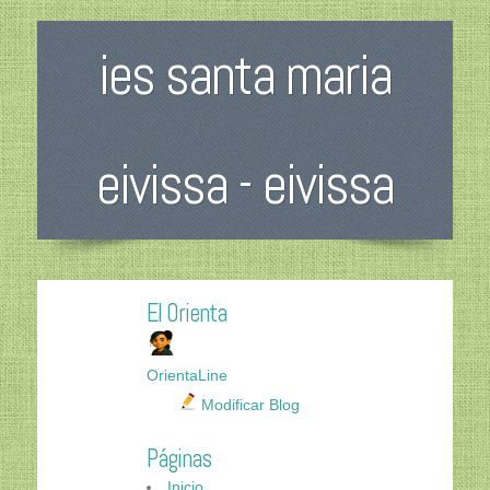
ies santa maria
eivissa - eivissa
El Orienta
OrientaLine
Modificar Blog
Páginas
Inicio