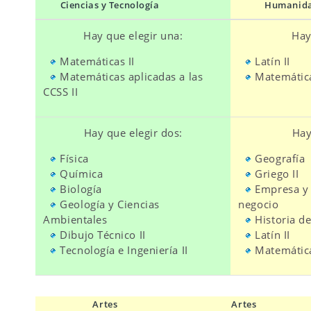
Ciencias y Tecnología
Humanidad
Hay que elegir una:
Hay
Matemáticas II
Latín II
Matemáticas aplicadas a las
Matemática
CCSS II
Hay que elegir dos:
Hay
Física
Geografía
Química
Grie
Biología
Empresa y
Geología y Ciencias
negocio
Ambientales
Historia de
Dibujo Técnico II
Latín II
Tecnología e Ingeniería II
Matemática
Artes
Artes