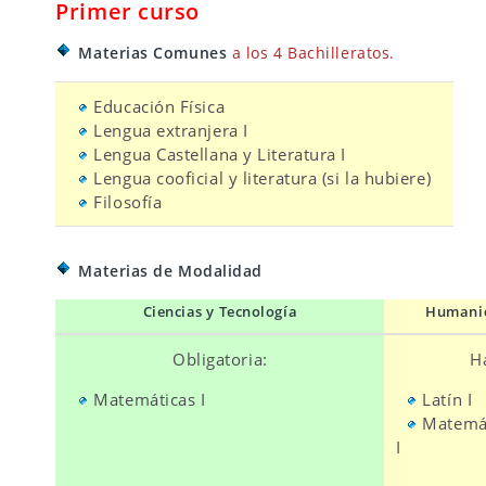
Primer curso
Materias Comunes
a los 4 Bachilleratos.
Educación Física
Lengua extranjera I
Lengua Castellana y Literatura I
Lengua cooficial y literatura (si la hubiere)
Filosofía
Materias de Modalidad
Ciencias y Tecnología
Humanid
Obligatoria:
H
Matemáticas I
Latín I
Matemát
I