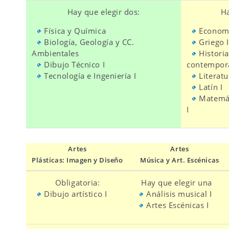
Hay que elegir dos:
Ha
Física y Química
Econom
Biología, Geología y CC.
Griego I
Ambientales
Histori
Dibujo Técnico I
contempor
Tecnología e Ingeniería I
Literatu
Latín I
Matemát
I
Artes
Artes
Plásticas: Imagen y Diseño
Música y Art. Escénicas
Obligatoria:
Hay que elegir una
Dibujo artístico I
Análisis musical I
Artes Escénicas I