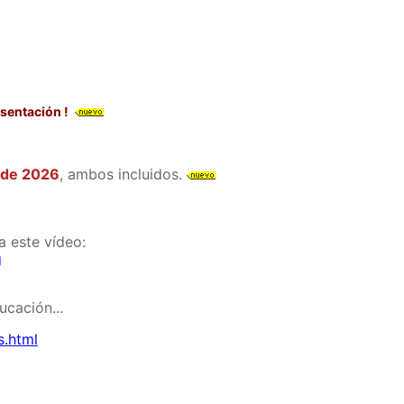
esentación !
o de 2026
, ambos incluidos.
a este vídeo:
g
ucación...
s.html