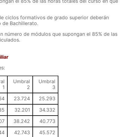
ngan el 85% de las horas totales del curso en que
de ciclos formativos de grado superior deberán
de Bachillerato.
 un número de módulos que supongan el 85% de las
iculados.
liar
es:
al
Umbral
Umbral
1
2
3
64
23.724
25.293
85
32.201
34.332
07
38.242
40.773
44
42.743
45.572