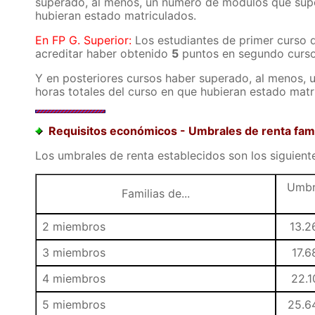
superado, al menos, un número de módulos que supo
hubieran estado matriculados.
En FP G. Superior:
Los estudiantes de primer curso 
acreditar haber obtenido
5
puntos en segundo curso 
Y en posteriores cursos haber superado, al menos,
horas totales del curso en que hubieran estado matr
Requisitos económicos - Umbrales de renta fami
Los umbrales de renta establecidos son los siguient
Umbr
Familias de...
2 miembros
13.2
3 miembros
17.6
4 miembros
22.1
5 miembros
25.6