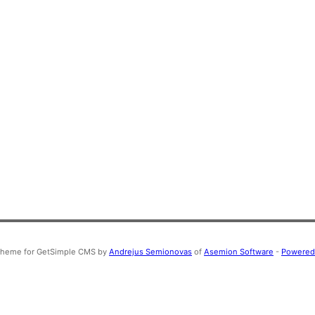
Theme for GetSimple CMS by
Andrejus Semionovas
of
Asemion Software
-
Powered