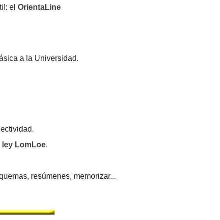
il: el
OrientaLine
ásica a la Universidad.
lectividad.
a
ley LomLoe
.
squemas, resúmenes, memorizar...