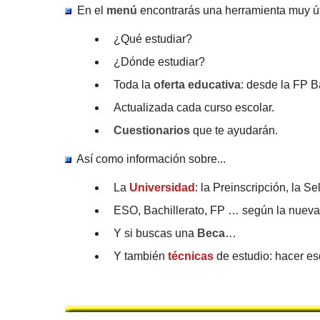
En el
menú
encontrarás una herramienta muy út
¿Qué estudiar?
¿Dónde estudiar?
Toda la
oferta educativa
: desde la FP B
Actualizada cada curso escolar.
Cuestionarios
que te ayudarán.
Así como información sobre...
La
Universidad
: la Preinscripción, la Se
ESO, Bachillerato, FP … según la nuev
Y si buscas una
Beca
…
Y también
técnicas
de estudio: hacer e