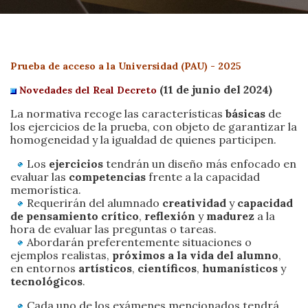
Prueba de acceso a la Universidad (PAU) - 2025
(11 de junio del 2024)
Novedades del Real Decreto
La normativa recoge las características
básicas
de
los ejercicios de la prueba, con objeto de garantizar la
homogeneidad y la igualdad de quienes participen.
Los
ejercicios
tendrán un diseño más enfocado en
evaluar las
competencias
frente a la capacidad
memorística.
Requerirán del alumnado
creatividad
y
capacidad
de pensamiento crítico
,
reflexión
y
madurez
a la
hora de evaluar las preguntas o tareas.
Abordarán preferentemente situaciones o
ejemplos realistas,
próximos a la vida del alumno
,
en entornos
artísticos
,
científicos
,
humanísticos
y
tecnológicos
.
Cada uno de los exámenes mencionados tendrá