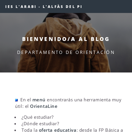
IES L'ARABI - L'ALFÀS DEL PI
BIENVENIDO/A AL BLOG
DEPARTAMENTO DE ORIENTACIÓN
En el
menú
encontrarás una herramienta muy
útil: el
OrientaLine
¿Qué estudiar?
¿Dónde estudiar?
Toda la
oferta educativa
: desde la FP Básica a