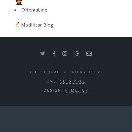
OrientaLine
Modificar Blog
© IES L'ARABI - L'ALFÀS DEL PI
CMS:
GETSIMPLE
DESIGN:
HTML5 UP