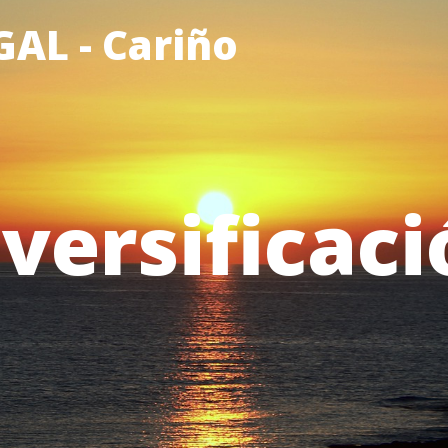
AL - Cariño
versificac