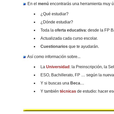
En el
menú
encontrarás una herramienta muy út
¿Qué estudiar?
¿Dónde estudiar?
Toda la
oferta educativa
: desde la FP B
Actualizada cada curso escolar.
Cuestionarios
que te ayudarán.
Así como información sobre...
La
Universidad
: la Preinscripción, la Se
ESO, Bachillerato, FP … según la nuev
Y si buscas una
Beca
…
Y también
técnicas
de estudio: hacer e