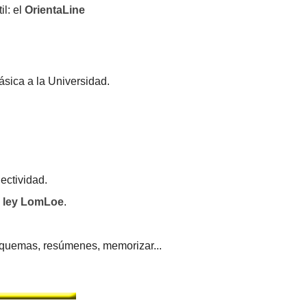
il: el
OrientaLine
ásica a la Universidad.
lectividad.
a
ley LomLoe
.
squemas, resúmenes, memorizar...