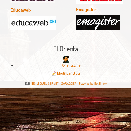
Emagister
Educaweb
El Orienta
OrientaLine
Modificar Blog
2026
IES MIGUEL SERVET - ZARAGOZA
·
Powered by GetSimple