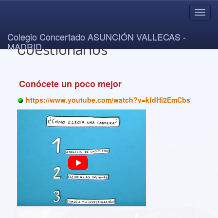
Toggl
navig
Colegio Concertado ASUNCIÓN VALLECAS -
Cuestionarios
MADRID
Conócete un poco mejor
https://www.youtube.com/watch?v=kfdHi2EmCbs