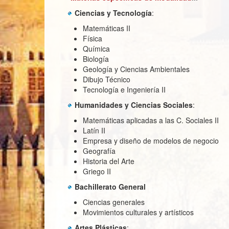
Ciencias y Tecnología
:
Matemáticas II
Física
Química
Biología
Geología y Ciencias Ambientales
Dibujo Técnico
Tecnología e Ingeniería II
Humanidades y Ciencias Sociales
:
Matemáticas aplicadas a las C. Sociales II
Latín II
Empresa y diseño de modelos de negoc
Geografía
Historia del Arte
Griego II
Bachillerato General
Ciencias generales
Movimientos culturales y artísticos
Artes Plásticas
: