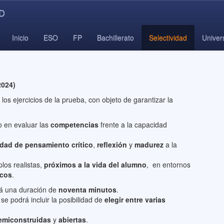
ID
Inicio
ESO
FP
Bachillerato
Selectividad
Univer
2024)
 los ejercicios de la prueba, con objeto de garantizar la
 en evaluar las
competencias
frente a la capacidad
dad de pensamiento crítico
,
reflexión
y
madurez
a la
los realistas,
próximos a la vida del alumno
, en entornos
icos
.
á una duración de
noventa minutos
.
se podrá incluir la posibilidad de
elegir entre varias
emiconstruidas
y
abiertas
.