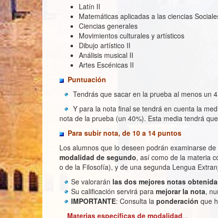
Latín II
Matemáticas aplicadas a las ciencias Sociales
Ciencias generales
Movimientos culturales y artísticos
Dibujo artístico II
Análisis musical II
Artes Escénicas II
Puntuación
Tendrás que sacar en la prueba al menos un 4
Y para la nota final se tendrá en cuenta la med
nota de la prueba (un 40%). Esta media tendrá que
Para subir nota, de 10 a 14 puntos
Los alumnos que lo deseen podrán examinarse de h
modalidad de segundo
, así como de la materia 
o de la Filosofía), y de una segunda Lengua Extran
Se valorarán
las dos mejores notas obtenida
Su calificación servirá para
mejorar la nota
, n
IMPORTANTE
: Consulta la
ponderación
que h
Materias específicas de modalidad
...