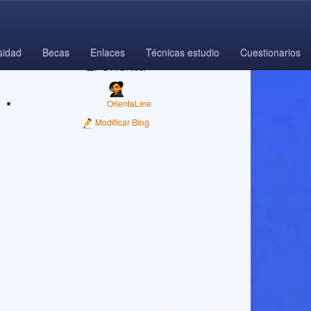
sidad
Becas
Enlaces
Técnicas estudio
Cuestionarios
El Orienta
OrientaLine
Modificar Blog