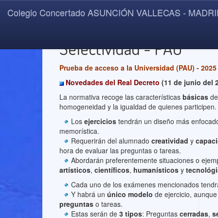
Colegio Concertado ASUNCIÓN VALLECAS - MADR
Selectividad - PAU
Prueba de acceso a la Universidad (PAU) - 2025
Novedades del Real Decreto
(11 de junio del 
La normativa recoge las características
básicas
de
homogeneidad y la igualdad de quienes participen.
Los
ejercicios
tendrán un diseño más enfocado
memorística.
Requerirán del alumnado
creatividad
y
capaci
hora de evaluar las preguntas o tareas.
Abordarán preferentemente situaciones o ejemp
artísticos
,
científicos
,
humanísticos
y
tecnológ
Cada uno de los exámenes mencionados tendr
Y habrá un
único modelo
de ejercicio, aunque 
preguntas
o tareas.
Estas serán de
3 tipos
: Preguntas
cerradas
,
s