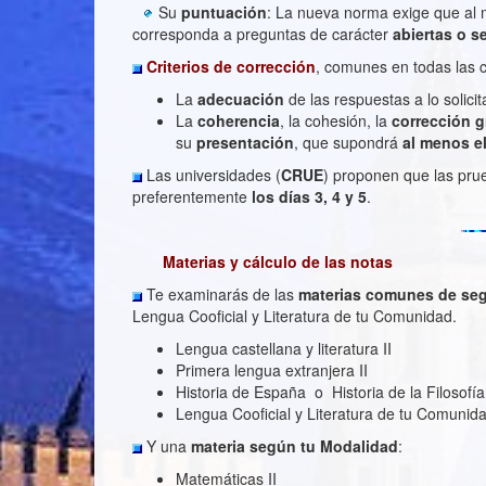
Su
puntuación
: La nueva norma exige que al
corresponda a preguntas de carácter
abiertas o s
Criterios de corrección
, comunes en todas las 
La
adecuación
de las respuestas a lo solic
La
coherencia
, la cohesión, la
corrección g
su
presentación
, que supondrá
al menos e
Las universidades (
CRUE
) proponen que las prue
preferentemente
los días 3, 4 y 5
.
Materias y cálculo de las notas
Te examinarás de las
materias comunes
de se
Lengua Cooficial y Literatura de tu Comunidad.
Lengua castellana y literatura II
Primera lengua extranjera II
Historia de España o Historia de la Filosofía,
Lengua Cooficial y Literatura de tu Comunida
Y una
materia según tu Modalidad
:
Matemáticas II