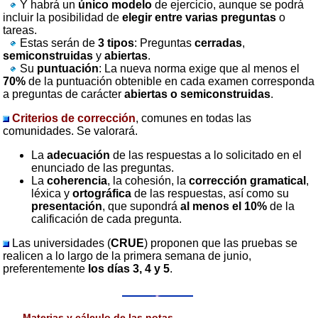
Y habrá un
único modelo
de ejercicio, aunque se podrá
incluir la posibilidad de
elegir entre varias preguntas
o
tareas.
Estas serán de
3 tipos
: Preguntas
cerradas
,
semiconstruidas
y
abiertas
.
Su
puntuación
: La nueva norma exige que al menos el
70%
de la puntuación obtenible en cada examen corresponda
a preguntas de carácter
abiertas o semiconstruidas
.
Criterios de corrección
, comunes en todas las
comunidades. Se valorará.
La
adecuación
de las respuestas a lo solicitado en el
enunciado de las preguntas.
La
coherencia
, la cohesión, la
corrección gramatical
,
léxica y
ortográfica
de las respuestas, así como su
presentación
, que supondrá
al menos el 10%
de la
calificación de cada pregunta.
Las universidades (
CRUE
) proponen que las pruebas se
realicen a lo largo de la primera semana de junio,
preferentemente
los días 3, 4 y 5
.
Materias y cálculo de las notas