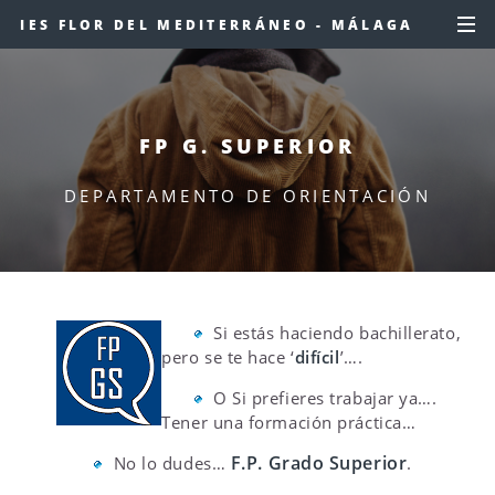
IES FLOR DEL MEDITERRÁNEO - MÁLAGA
FP G. SUPERIOR
DEPARTAMENTO DE ORIENTACIÓN
Si estás haciendo bachillerato,
pero se te hace ‘
difícil
’….
O Si prefieres trabajar ya….
Tener una formación práctica…
F.P. Grado Superior
No lo dudes…
.