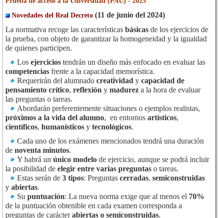
Prueba de acceso a la Universidad (PAU) - 2025
(11 de junio del 2024)
Novedades del Real Decreto
La normativa recoge las características
básicas
de los ejercicios de
la prueba, con objeto de garantizar la homogeneidad y la igualdad
de quienes participen.
Los
ejercicios
tendrán un diseño más enfocado en evaluar las
competencias
frente a la capacidad memorística.
Requerirán del alumnado
creatividad
y
capacidad de
pensamiento crítico
,
reflexión
y
madurez
a la hora de evaluar
las preguntas o tareas.
Abordarán preferentemente situaciones o ejemplos realistas,
próximos a la vida del alumno
, en entornos
artísticos
,
científicos
,
humanísticos
y
tecnológicos
.
Cada uno de los exámenes mencionados tendrá una duración
de
noventa minutos
.
Y habrá un
único modelo
de ejercicio, aunque se podrá incluir
la posibilidad de
elegir entre varias preguntas
o tareas.
Estas serán de
3 tipos
: Preguntas
cerradas
,
semiconstruidas
y
abiertas
.
Su
puntuación
: La nueva norma exige que al menos el
70%
de la puntuación obtenible en cada examen corresponda a
preguntas de carácter
abiertas o semiconstruidas
.