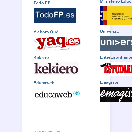
Ministerio Educ
Todo FP
Universia
Y ahora Qué
EntreEstudiant
Kekiero
Emagister
Educaweb
Published on
2026