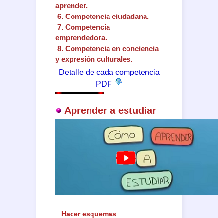
aprender.
6.
Competencia
ciudadana.
7.
Competencia
emprendedora.
8.
Competencia
en conciencia
y expresión culturales.
Detalle de cada competencia
PDF
Aprender a estudiar
Hacer esquemas