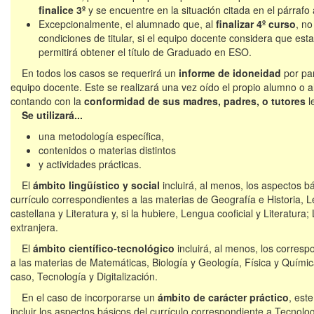
finalice 3º
y se encuentre en la situación citada en el párrafo 
Excepcionalmente, el alumnado que, al
finalizar 4º curso
, no
condiciones de titular, si el equipo docente considera que est
permitirá obtener el título de Graduado en ESO.
En todos los casos se requerirá un
informe de idoneidad
por par
equipo docente. Este se realizará una vez oído el propio alumno o 
contando con la
conformidad de sus madres, padres, o tutores
l
Se utilizará...
una metodología específica,
contenidos o materias distintos
y actividades prácticas.
El
ámbito lingüístico y social
incluirá, al menos, los aspectos b
currículo correspondientes a las materias de Geografía e Historia, 
castellana y Literatura y, si la hubiere, Lengua cooficial y Literatura
extranjera.
El
ámbito científico-tecnológico
incluirá, al menos, los corresp
a las materias de Matemáticas, Biología y Geología, Física y Químic
caso, Tecnología y Digitalización.
En el caso de incorporarse un
ámbito de carácter práctico
, est
incluir los aspectos básicos del currículo correspondiente a Tecnolog