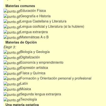
Materias comunes
Educación Física
Geografía e Historia
Lengua Castellana y Literatura
Lengua cooficial y Literatura (si la hubiere)
Lengua extranjera
Matemáticas A o B
Materias de Opción
Elegir 3:
Biología y Geología
Digitalización
Economía y emprendimiento
Expresión artística
Física y Química
Formación y Orientación personal y profesional
Latín
Música
Segunda lengua extranjera
Tecnología
Una materia optativa