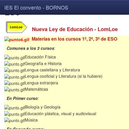
IES El convento - BORNOS
ESO
Nueva Ley de Educación - LomLoe
Materias en los cursos 1º, 2º, 3º de ESO
Comunes a los 3 cursos
:
Educación Física
Geografía e Historia
Lengua castellana y Literatura
Lengua cooficial y Literatura (si la hubiere)
Lengua extranjera
Matemáticas
En Primer curso
:
Biología y Geología
Educación plástica, visual y audiovisual
Música