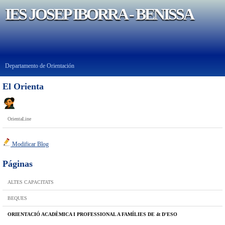
IES JOSEP IBORRA - BENISSA
Departamento de Orientación
El Orienta
OrientaLine
Modificar Blog
Páginas
ALTES CAPACITATS
BEQUES
ORIENTACIÓ ACADÈMICA I PROFESSIONAL A FAMÍLIES DE 4t D'ESO