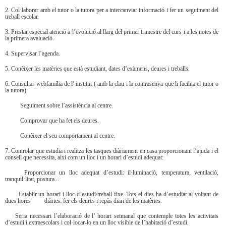
2. Col·laborar amb el tutor o la tutora per a intercanviar informació i fer un seguiment del
treball escolar.
3. Prestar especial atenció a l’evolució al llarg del primer trimestre del curs i a les notes de
la primera avaluació.
4. Supervisar l’agenda.
5. Conèixer les matèries que està estudiant, dates d’exàmens, deures i treballs.
6. Consultar webfamília de l’ institut ( amb la clau i la contrasenya que li facilita el tutor o
la tutora):
Seguiment sobre l’assistència al centre.
Comprovar que ha fet els deures.
Conèixer el seu comportament al centre.
7. Controlar que estudia i realitza les tasques diàriament en casa proporcionant l’ajuda i el
consell que necessita, així com un lloc i un horari d’estudi adequat:
Proporcionar un lloc adequat d’estudi: il·luminació, temperatura, ventilació,
tranquil·litat, postura...
Establir un horari i lloc d’estudi/treball fixe. Tots el dies ha d’estudiar al voltant de
dues hores diàries: fer els deures i repàs diari de les matèries.
Seria necessari l’elaboració de l’ horari setmanal que contemple totes les activitats
d’estudi i extraescolars i col·locar-lo en un lloc visible de l’habitació d’estudi.