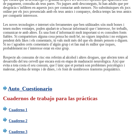
de pagament, consulta als teus pares. No jugues amb desconeguts, hi han adults que per
desgràcia s´infiltren en aquests jocs per contactar amb menors. No substituisques els jocs
online per els jocs presencials amb els teus amics i companys, dedica temps las teus amics
per compartir interessos.
Les noves tecnologies e internet són ferramentes que ben utilitzades són molt bones i
tenen moltes ventatjes, poden ajudart-te a buscar informació que t´interesse, fer treballs,
comunicar-te amb altres. És una font d´informació molt important si es consulten fonts
fiables. Si comparteixes alguna cosa pensa ho molt bé, no sigues impulsiu i no estigues
pendent dels likes i els comentaris, tú vals molt més del que els demés pensen o diguen.
Si no t´agraden certs comentaris d´algún grup i et fan mal és millor que ixques,
probablement no t´interesse estar en eixe grup.
Respecte als consums de risc ens referim al alcohol i altres drogues, que afecten totes al
desarrollo del teu cervell que encara està en etapa de maduració neurològica. Així que
evita a tota costa el seu consum, que l´únic que et portarà son problemes psicològics i
malestar, pérdua de temps i de dines, i és font de nombrosos trastorns psíquiàtrics.
Auto_Cuestionario
Cuadernos de trabajo para las prácticas
Cuaderno 1
Cuaderno 2
Cuaderno 3