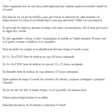
Saber organitzar-nos és una tasca molt important per realitzar qualsevol treball i també en
el estudi.
Ens hem de fer un pla de treball a casa, per trencar la indecisió de cada moment i la
improvisació. Es tracta d´un treball diari a casa que afavoreix l´hàbit i la concentració.
És personal de cadascú, ajustant el temps a les teues circumstàncies. Ha d´estar per escrit i
en algún lloc visible.
És més agradable i eficaç i evites l´acumulació de treball en l´últim moment. Permet vore
si el portes a terme i rectificar si es considera.
Hem de tindre en compte en la planificació del meu temps d´estudi a casa:
En 1r i 2n d’ESO hem de dedicar en casa 10 hores setmanals.
En 3r i 4t d’ESO hem de dedicar en casa de 12 a 15 hores setmanals.
En Batxiller hem de dedicar en casa almenys 15 hores setmanals.
Quan parlem de temps d´estudi ens referim a fer deures, repassar continguts o preparar
exàmens.
Ha de ser tots els dies el mateix temps, i si és possible a la mateixa hora.
Valora quina franja horària et va millor.
Intercala descansos de 10 minuts a cada hora d´estudi