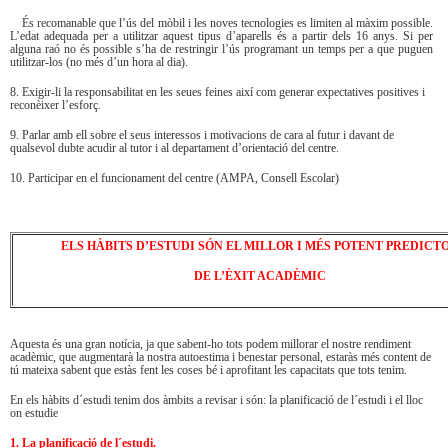
És recomanable que l’ús del mòbil i les noves tecnologies es limiten al màxim possible.
L’edat adequada per a utilitzar aquest tipus d’aparells és a partir dels 16 anys. Si per
alguna raó no és possible s’ha de restringir l’ús programant un temps per a que puguen
utilitzar-los (no més d’un hora al dia).
8. Exigir-li la responsabilitat en les seues feines així com generar expectatives positives i
reconèixer l’esforç.
9. Parlar amb ell sobre el seus interessos i motivacions de cara al futur i davant de
qualsevol dubte acudir al tutor i al departament d’orientació del centre.
10. Participar en el funcionament del centre (AMPA, Consell Escolar)
ELS HÀBITS D’ESTUDI SÓN EL MILLOR I MÉS POTENT PREDICT
DE L’ÈXIT ACADÈMIC
Aquesta és una gran notícia, ja que sabent-ho tots podem millorar el nostre rendiment
acadèmic, que augmentarà la nostra autoestima i benestar personal, estaràs més content de
tú mateixa sabent que estàs fent les coses bé i aprofitant les capacitats que tots tenim.
En els hàbits d´estudi tenim dos àmbits a revisar i són: la planificació de l´estudi i el lloc
on estudie
1. La planificació de l´estudi.