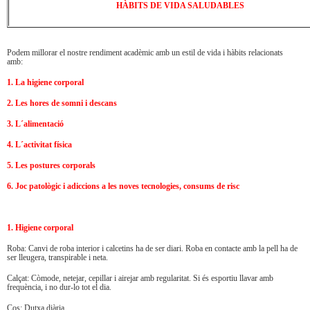
HÀBITS DE VIDA SALUDABLES
Podem millorar el nostre rendiment acadèmic amb un estil de vida i hàbits relacionats
amb:
1. La higiene corporal
2. Les hores de somni i descans
3. L´alimentació
4. L´activitat física
5. Les postures corporals
6. Joc patològic i adiccions a les noves tecnologies, consums de risc
1. Higiene corporal
Roba: Canvi de roba interior i calcetins ha de ser diari. Roba en contacte amb la pell ha de
ser lleugera, transpirable i neta.
Calçat: Còmode, netejar, cepillar i airejar amb regularitat. Si és esportiu llavar amb
frequència, i no dur-lo tot el dia.
Cos: Dutxa diària