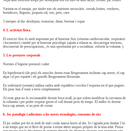
Alçat amb suficient temps per desdejuna tots els dies bé amb lactis, cereals, pa, fruites.
Varietat en el menjar, per tindre tots els nutrients necessàris: cereals,fruites, verdures,
hortalisses, llegums, poqueta sal, ous, peix, carn.
5 menjars al dia: desdejuni, esmorzar, dinar, berenar i sopar
4. L´activitat física
El exercici físic és molt important per al benestar físic (sistema cardiovascular, respiratori
i locomotor) i també per al benestar psicològic (ajuda a relaxar-te, descarregar tensions,
desconectar de preocupacions,, és una oportunitat per a socialitzar, enfortir la voluntat..).
5. Les postures corporals
Normes d´higiene postural i salut:
En bipedestació (de peu) els muscles deuen estar lleugerament inclinats cap arrere, el cap
alçat i el pes repartit i els genolls lleugerament flexionats.
En sedestació (sentats) utilitza cadira amb espatllera i recolza l´esquena tot el que pugues.
Els peus han d´estar a terra completament.
Al estar gitat no és recomanable dormir boca avall, ja que solem modificar la curvatura de
la columna i per poder respirar girem el coll durant prou de temps. El millor és dormir
boca cap amunt, si no pots de costat.
6. Joc patològic i adiccions a les noves tecnologies, consums de risc
El joc online pot fer-te molt de mal i estàs massa hores al dia. Si t´agrada pots limitar l´ús
a un temps que no et lleve de portar a terme altres tasques pròpies de la teua edat. Pensa
que encara que la descàrrega és gratuita després les diverses opcions que apareixen són