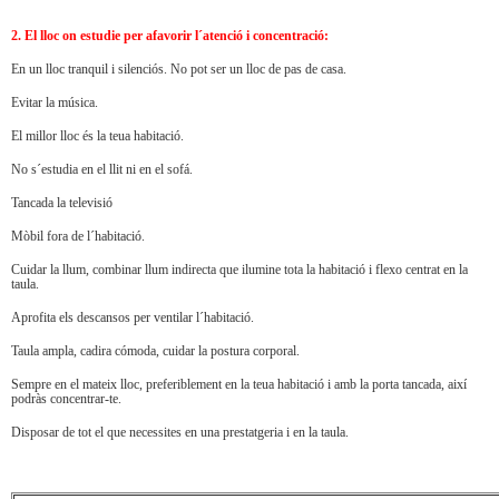
2. El lloc on estudie per afavorir l´atenció i concentració:
En un lloc tranquil i silenciós. No pot ser un lloc de pas de casa.
Evitar la música.
El millor lloc és la teua habitació.
No s´estudia en el llit ni en el sofá.
Tancada la televisió
Mòbil fora de l´habitació.
Cuidar la llum, combinar llum indirecta que ilumine tota la habitació i flexo centrat en la
taula.
Aprofita els descansos per ventilar l´habitació.
Taula ampla, cadira cómoda, cuidar la postura corporal.
Sempre en el mateix lloc, preferiblement en la teua habitació i amb la porta tancada, així
podràs concentrar-te.
Disposar de tot el que necessites en una prestatgeria i en la taula.