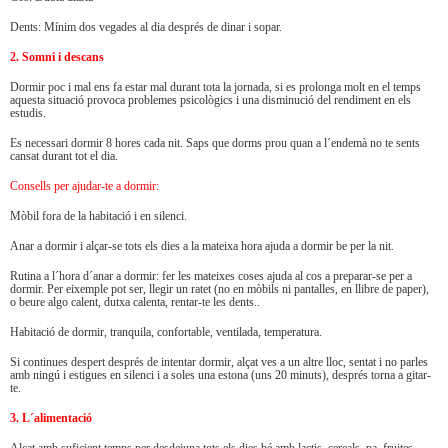
Dents: Mínim dos vegades al dia després de dinar i sopar.
2. Somni i descans
Dormir poc i mal ens fa estar mal durant tota la jornada, si es prolonga molt en el temps
aquesta situació provoca problemes psicològics i una disminució del rendiment en els
estudis.
Es necessari dormir 8 hores cada nit. Saps que dorms prou quan a l´endemà no te sents
cansat durant tot el dia.
Consells per ajudar-te a dormir:
Mòbil fora de la habitació i en silenci.
Anar a dormir i alçar-se tots els dies a la mateixa hora ajuda a dormir be per la nit.
Rutina a l´hora d´anar a dormir: fer les mateixes coses ajuda al cos a preparar-se per a
dormir. Per eixemple pot ser, llegir un ratet (no en mòbils ni pantalles, en llibre de paper),
o beure algo calent, dutxa calenta, rentar-te les dents..
Habitació de dormir, tranquila, confortable, ventilada, temperatura.
Si continues despert després de intentar dormir, alçat ves a un altre lloc, sentat i no parles
amb ningú i estigues en silenci i a soles una estona (uns 20 minuts), després torna a gitar-
te.
3. L´alimentació