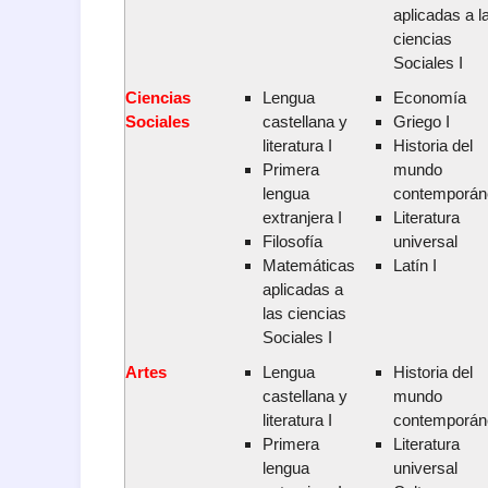
aplicadas a l
ciencias
Sociales I
Ciencias
Lengua
Economía
Sociales
castellana y
Griego I
literatura I
Historia del
Primera
mundo
lengua
contemporán
extranjera I
Literatura
Filosofía
universal
Matemáticas
Latín I
aplicadas a
las ciencias
Sociales I
Artes
Lengua
Historia del
castellana y
mundo
literatura I
contemporán
Primera
Literatura
lengua
universal