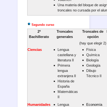
Una materia del bloque de asig
troncales no cursada por el al
Segundo curso
2º
Troncales
Troncales de
Bachillerato
generales
opción
(hay que elegir 2)
Ciencias
Lengua
Física
castellana y
Química
literatura II
Biología
Primera
Geología
lengua
Dibujo
extranjera II
Técnico II
Historia de
España
Matemáticas
II
Humanidades
Lengua
Economía