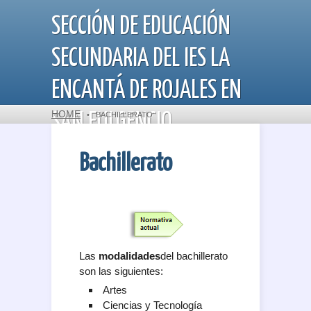
SECCIÓN DE EDUCACIÓN
SECUNDARIA DEL IES LA
ENCANTÁ DE ROJALES EN
HOME
SAN FULGENCIO
•
BACHILLERATO
Bachillerato
Departamento de Orientación
Las
modalidades
del bachillerato
son las siguientes:
Artes
Ciencias y Tecnología