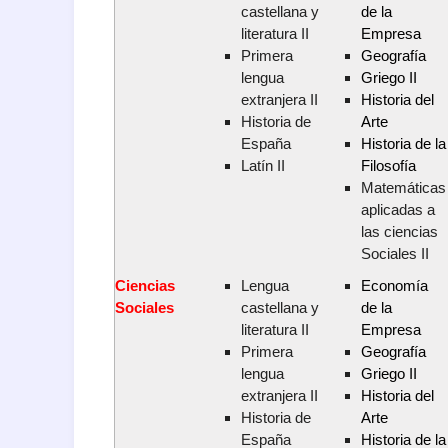
castellana y
de la
literatura II
Empresa
Primera
Geografía
lengua
Griego II
extranjera II
Historia del
Historia de
Arte
España
Historia de la
Latín II
Filosofía
Matemáticas
aplicadas a
las ciencias
Sociales II
Ciencias
Lengua
Economía
Sociales
castellana y
de la
literatura II
Empresa
Primera
Geografía
lengua
Griego II
extranjera II
Historia del
Historia de
Arte
España
Historia de la