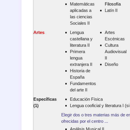
Matemáticas
Filosofía
aplicadas a
Latín II
las ciencias
Sociales II
Artes
Lengua
Artes
castellana y
Escénicas
literatura II
Cultura
Primera
Audiovisual
lengua
II
extranjera II
Diseño
Historia de
España
Fundamentos
del arte II
Específicas
Educación Física
(1)
Lengua cooficial y literatura I (si
Elegir dos o tres materias más de en
ofrecidas por el centro ...
Análisis Musical II