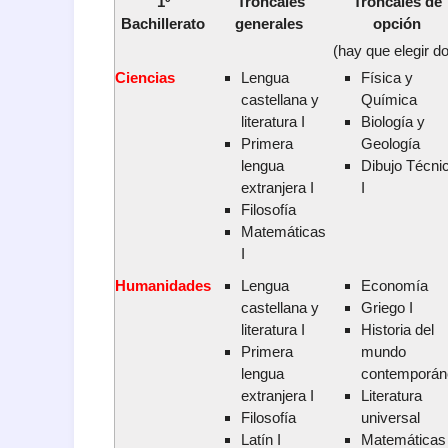
1º
Troncales
Troncales de
Bachillerato
generales
opción
(hay que elegir d
Ciencias
Lengua
Física y
castellana y
Química
literatura I
Biología y
Primera
Geología
lengua
Dibujo Técni
extranjera I
I
Filosofía
Matemáticas
I
Humanidades
Lengua
Economía
castellana y
Griego I
literatura I
Historia del
Primera
mundo
lengua
contemporán
extranjera I
Literatura
Filosofía
universal
Latín I
Matemáticas