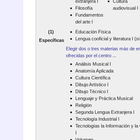
extranjera I
Cultura
Filosofía
audiovisual I
Fundamentos
del arte I
(1)
Educación Física
Lengua cooficial y literatura I (si
Específicas
Elegir dos o tres materias más de en
ofrecidas por el centro ...
Análisis Musical I
Anatomía Aplicada
Cultura Científica
Dibujo Artístico I
Dibujo Técnico I
Lenguaje y Práctica Musical
Religión
Segunda Lengua Extranjera I
Tecnología Industrial I
Tecnologías la Información y l
I
Volumen