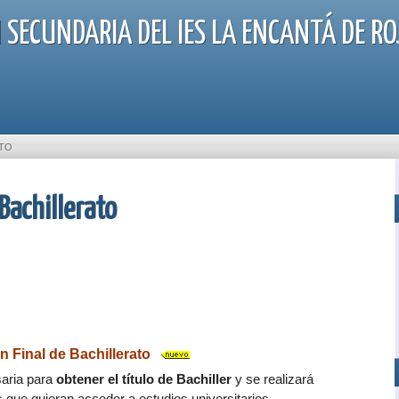
 SECUNDARIA DEL IES LA ENCANTÁ DE RO
ATO
 Bachillerato
ón Final de Bachillerato
saria para
obtener el título de Bachiller
y se realizará
que quieran acceder a estudios universitarios.