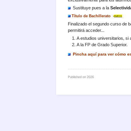
Sustituye pues a la
Selectivid
Título de Bachillerato
Finalizado el segundo curso de ba
permitirá acceder...
A estudios universitarios, s
A la FP de Grado Superior.
Pincha aquí para ver
c
ómo es
Published on
2026