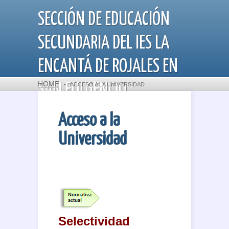
SECCIÓN DE EDUCACIÓN
SECUNDARIA DEL IES LA
ENCANTÁ DE ROJALES EN
HOME
SAN FULGENCIO
•
ACCESO A LA UNIVERSIDAD
Acceso a la
Universidad
Departamento de Orientación
Selectividad