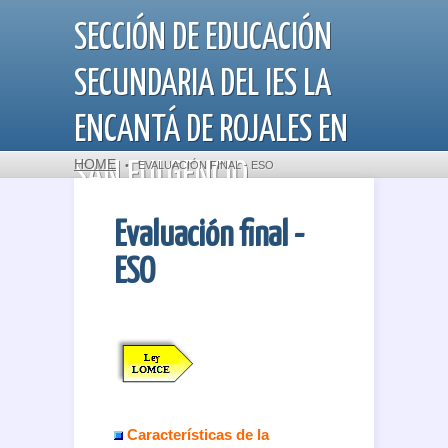
SECCIÓN DE EDUCACIÓN
SECUNDARIA DEL IES LA
ENCANTÁ DE ROJALES EN
HOME
SAN FULGENCIO
•
EVALUACIÓN FINAL - ESO
Evaluación final -
ESO
Departamento de Orientación
Características de la