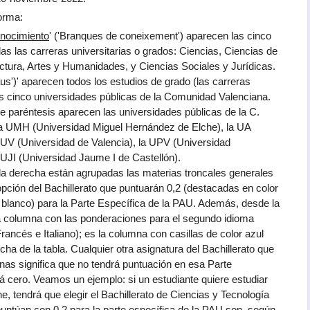
forma:
nocimiento
' ('Branques de coneixement') aparecen las cinco
s las carreras universitarias o grados: Ciencias, Ciencias de
tectura, Artes y Humanidades, y Ciencias Sociales y Jurídicas.
us')' aparecen todos los estudios de grado (las carreras
las cinco universidades públicas de la Comunidad Valenciana.
e paréntesis aparecen las universidades públicas de la C.
 la UMH (Universidad Miguel Hernández de Elche), la UA
a UV (Universidad de Valencia), la UPV (Universidad
a UJI (Universidad Jaume I de Castellón).
la derecha están agrupadas las materias troncales generales
opción del Bachillerato que puntuarán 0,2 (destacadas en color
do blanco) para la Parte Específica de la PAU. Además, desde la
a columna con las ponderaciones para el segundo idioma
rancés e Italiano); es la columna con casillas de color azul
ha de la tabla. Cualquier otra asignatura del Bachillerato que
as significa que no tendrá puntuación en esa Parte
rá cero. Veamos un ejemplo: si un estudiante quiere estudiar
 tendrá que elegir el Bachillerato de Ciencias y Tecnología
untúan con 0,2 para la parte específica de la PAU son, según