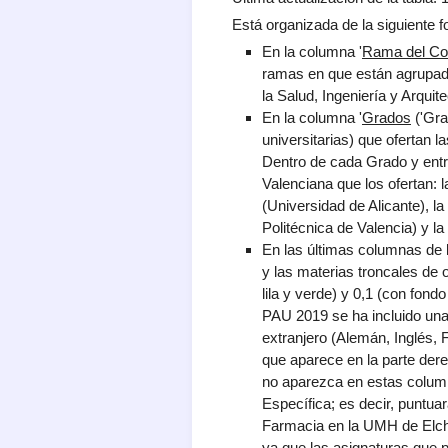
Está organizada de la siguiente 
En la columna '
Rama del Co
ramas en que están agrupada
la Salud, Ingeniería y Arqui
En la columna '
Grados
('Gra
universitarias) que ofertan 
Dentro de cada Grado y entr
Valenciana que los ofertan:
(Universidad de Alicante), l
Politécnica de Valencia) y l
En las últimas columnas de 
y las materias troncales de 
lila y verde) y 0,1 (con fon
PAU 2019 se ha incluido un
extranjero (Alemán, Inglés, F
que aparece en la parte derec
no aparezca en estas column
Específica; es decir, puntua
Farmacia en la UMH de Elche,
ya que las asignaturas que p