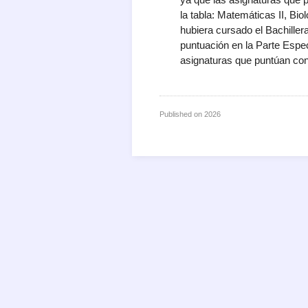
la tabla: Matemáticas II, Bi
hubiera cursado el Bachille
puntuación en la Parte Espe
asignaturas que puntúan con 
Published on
2026