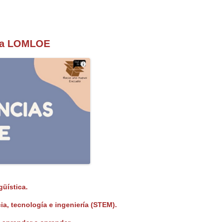
 la LOMLOE
üística.
ia, tecnología e
ingeniería (STEM).