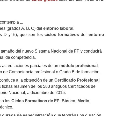
contempla ...
es (grados A, B, C) del
entorno laboral
.
s D y E), que son los
ciclos formativos
del
entorno
or tamaño del nuevo Sistema Nacional de FP y conducirá
ial de competencia.
s acreditaciones parciales de un
módulo profesional
,
do de Competencia profesional o Grado B de formación.
conduce a la obtención de un
Certificado Profesional
.
s fichas resumen de los 583 antiguos Certificados de
orio Nacional, a diciembre de 2015.
on los
Ciclos Formativos de FP
:
Básico, Medio,
Técnico.
os
cursos de especialización
que tendrán una duración