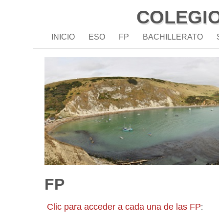
COLEGI
INICIO
ESO
FP
BACHILLERATO
FP
Clic para acceder a cada una de las FP
: