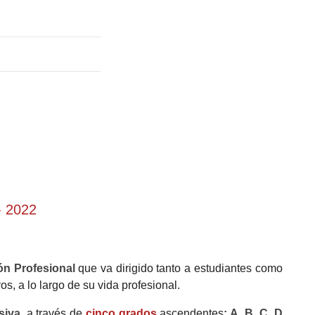
- 2022
ón Profesional
que va dirigido tanto a estudiantes como
os, a lo largo de su vida profesional.
siva
, a través de
cinco grados
ascendentes
: A, B, C, D