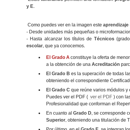
y E
.
Como puedes ver en la imagen este
aprendizaje
- Desde unidades más pequeñas o microformacion
- Hasta alcanzar los títulos de
Técnicos
(grado
escolar
, que ya conocemos.
El Grado A
constituye la oferta de men
a la obtención de una
Acreditación
parc
El Grado B
es la superación de todas la
obteniendo el correspondiente Certifica
El Grado C
que reúne varios módulos y 
Puedes ver el PDF (
ver el PDF
) con la
Profesionalidad que conforman el Repert
En cuanto al
Grado D
, se corresponde c
Superior
, obteniendo una titulación de 
Por último, en el
Grado E
, se integran l