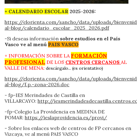
+
CALENDARIO ESCOLAR
2025-2026:
https://elorienta.com/sancho/data/uploads/bienveni
al-blog/calendario_escolar_2025_2026.pdf
-Si deseas información
sobre estudios en el País
Vasco ve al menú
PAIS VASCO
FORMACIÓN
+ INFORMACIÓN SOBRE LA
PROFESIONAL
DE LOS
CENTROS CERCANOS
AL
VALLE DE MENA:
desc
árgalo... (es orientativo)
https://elorienta.com/sancho/data/uploads/bienveni
al-blog/f.p.-zona-2026.doc
- fp-IES Merindades de Castilla en
VILLARCAYO:
http://iesmerindadesdecastilla.centros.ed
-fp-Colegio La Providencia en MEDINA DE
POMAR:
https://ieslaprovidencia.es/provi/
- Sobre los enlaces web de centros de FP cercanos en
Vizcaya, ve al menú PAIS VASCO