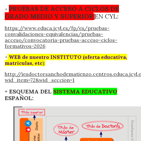
PRUEBAS DE ACCESO A CICLOS DE
+
GRADO MEDIO Y SUPERIOR
EN CYL:
https://www.educa.jcyl.es/fp/es/pruebas-
convalidaciones-equivalencias/pruebas-
acceso/convocatoria-pruebas-acceso-ciclos-
formativos-2026
+
WEB de nuestro INSTITUTO (oferta educativa,
matriculas, etc
)
:
http://iesdoctorsanchodematienzo.centros.educa.jcyl.e
wid_item=72&wid_seccion=1
+ ESQUEMA DEL
SISTEMA EDUCATIVO
ESPAÑOL: