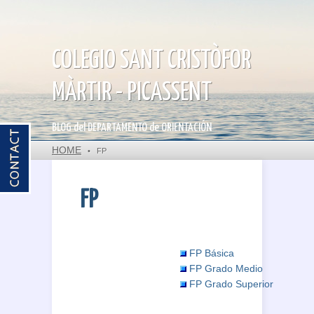
COLEGIO SANT CRISTÒFOR
MÀRTIR - PICASSENT
BLOG del DEPARTAMENTO de ORIENTACIÓN
HOME
•
FP
FP
FP Básica
FP Grado Medio
FP Grado Superior