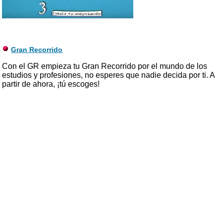
Gran Recorrido
Con el GR empieza tu Gran Recorrido por el mundo de los
estudios y profesiones, no esperes que nadie decida por ti. A
partir de ahora, ¡tú escoges!
Proyecto Orión
Este cuestionario valora no sólo tus intereses, sino también
tus aptitudes e historial académico y personal. Puedes
acceder como “invitado”.
Orientación profesional de Aplicaciones Didácticas
Web de orientación con múltiples cuestionarios de todos tipos
y enlaces de interés. Muy interesante si dudas sobre tus
aptitudes y cualidades.
Test de intereses profesionales
Descubre con el Test de Intereses Profesionales las