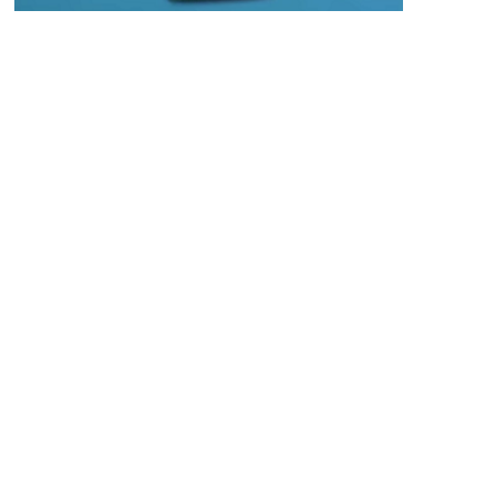
Método de estudio
Examinar
Pregunta
Leer
Esquema
Memoriza
Exponer
Revisar
Cómo Memorizar