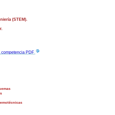
niería (STEM).
r.
a competencia PDF
quemas
s
emotécnicas