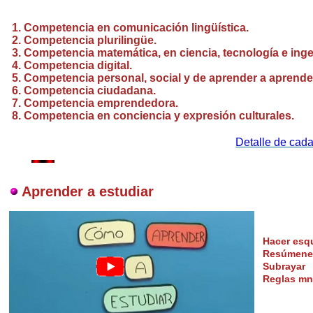
1. Competencia en comunicación lingüística.
2.
Competencia
plurilingüe.
3.
Competencia
matemática, en ciencia, tecnología e
inge
4.
Competencia
digital.
5.
Competencia
personal, social y de aprender a aprende
6.
Competencia
ciudadana.
7.
Competencia
emprendedora.
8.
Competencia
en conciencia y expresión culturales.
Detalle de cad
Aprender a estudiar
Hacer es
Resúmene
Subrayar
Reglas mn