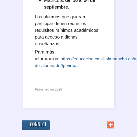
Matrícula:
del 18 al 24 de
septiembre
.
Los alumnos que quieran
participar deben reunir los
requisitos mínimos académicos
para acceso a dichas
enseñanzas.
Para más
información:
https://educacion.castillalamancha.es/
de-alumnado/fp-virtual
Published on
2026
CONNECT