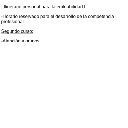
- Itinerario personal para la emleabilidad I
-Horario reservado para el desarrollo de la competencia
profesional
Segundo curso:
-Atención a grupos
.-Técnicas de tiempo libre
-Socorrismo en el medio natural
- Guía en el medio natural acuático
-Maniobras con cuerdas
-Empresa e Iniciativa Emprendedora
- Inglés técnico II-M. Horario reservado para la docencia en
inglés
-Formación en centros de trabajo